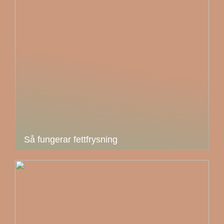
Så fungerar fettfrysning