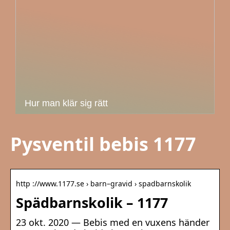
Hur man klär sig rätt
Pysventil bebis 1177
http ://www.1177.se › barn–gravid › spadbarnskolik
Spädbarnskolik – 1177
23 okt. 2020 — Bebis med en vuxens händer