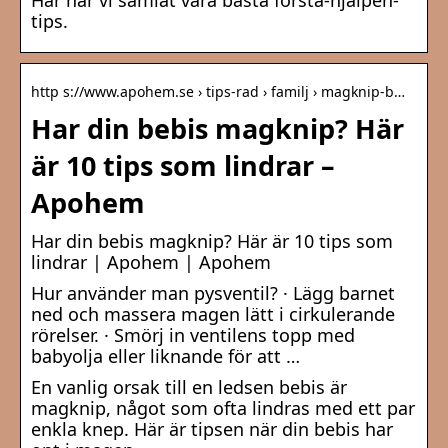
Här har vi samlat våra bästa första-hjälpen-
tips.
http s://www.apohem.se › tips-rad › familj › magknip-b…
Har din bebis magknip? Här
är 10 tips som lindrar –
Apohem
Har din bebis magknip? Här är 10 tips som
lindrar | Apohem | Apohem
Hur använder man pysventil? · Lägg barnet
ned och massera magen lätt i cirkulerande
rörelser. · Smörj in ventilens topp med
babyolja eller liknande för att …
En vanlig orsak till en ledsen bebis är
magknip, något som ofta lindras med ett par
enkla knep. Här är tipsen när din bebis har