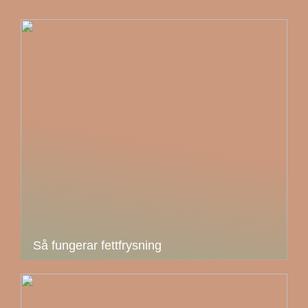
Så fungerar fettfrysning